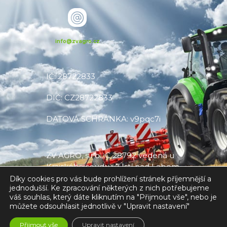
info@zvagro.cz
IČ: 28722833
DIČ: CZ28722833
DATOVÁ SCHRÁNKA: v9pqc7i
ZV AGRO, s.r.o., C 28792 vedená u
Krajského soudu v Ústí nad Labem
Díky cookies pro vás bude prohlížení stránek příjemnější a
jednodušší. Ke zpracování některých z nich potřebujeme
váš souhlas, který dáte kliknutím na "Přijmout vše", nebo je
můžete odsouhlasit jednotlivě v "Upravit nastavení"
Made with
❤
by V CREATE
Přijmout vše
Upravit nastavení