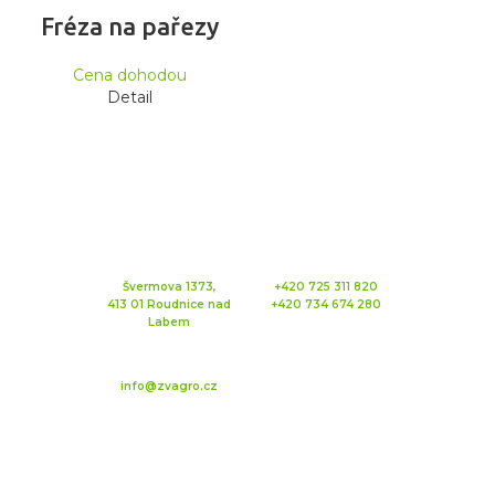
Fréza na pařezy
Cena dohodou
Detail
Švermova 1373,
+420 725 311 820
413 01 Roudnice nad
+420 734 674 280
Labem
info@zvagro.cz
IČ: 28722833