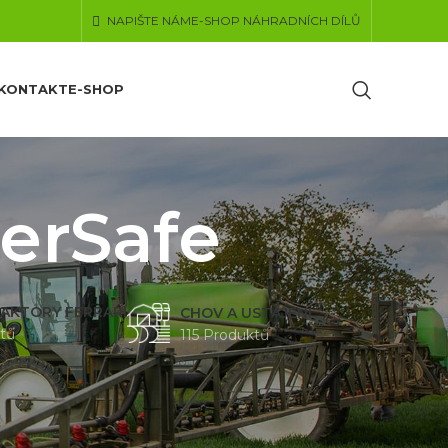
NAPIŠTE NÁM
E-SHOP NÁHRADNÍCH DÍLŮ
KONTAKT
E-SHOP
erSafe
AKTORY FERRARI
CHOV A USTÁJENÍ
tů
115 Produktů