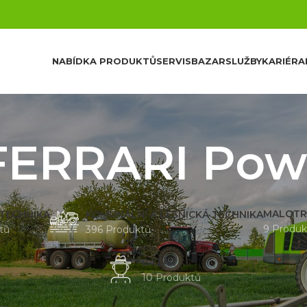
NABÍDKA PRODUKTŮ
SERVIS
BAZAR
SLUŽBY
KARIÉRA
 FERRARI Pow
MALOTR
 TECHNIKA
KOMUNÁLNÍ A LESNICKÁ TECHNIKA
9 Produk
tů
396 Produktů
BAZAR
10 Produktů