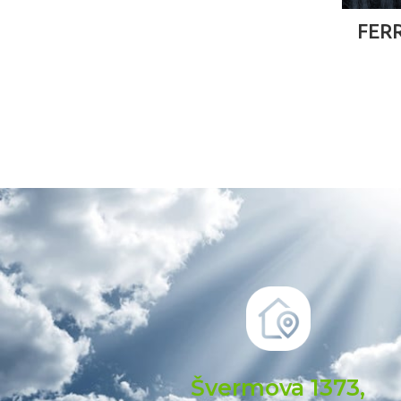
FER
Švermova 1373,