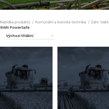
Nabídka produktů
Komunální a lesnická technika
Zahr. trak
RRARI PowerSafe