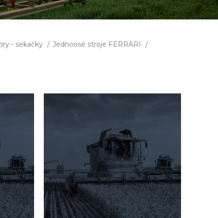
tory - sekačky
Jednoosé stroje FERRARI