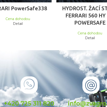
ČTĚTE VÍCE
ČTĚTE VÍCE
RARI PowerSafe338
HYDROST. ŽACÍ S
FERRARI 560 HY
Cena dohodou
POWERSAFE
Detail
Cena dohodou
Detail
+420 725 311 820
info@zvagro