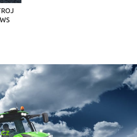
TROJ
 WS
.cz