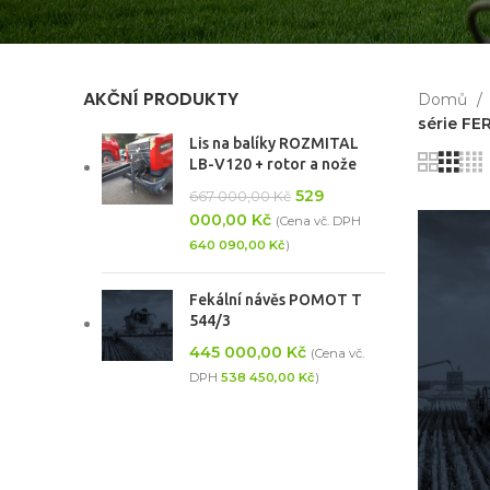
AKČNÍ PRODUKTY
Domů
série FE
Lis na balíky ROZMITAL
LB-V120 + rotor a nože
529
667 000,00
Kč
000,00
Kč
(Cena vč. DPH
640 090,00
Kč
)
Fekální návěs POMOT T
544/3
445 000,00
Kč
(Cena vč.
DPH
538 450,00
Kč
)