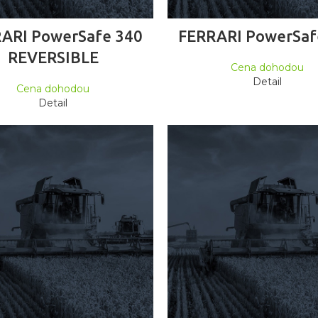
ČTĚTE VÍCE
ČTĚTE VÍCE
ARI PowerSafe 340
FERRARI PowerSaf
REVERSIBLE
Cena dohodou
Detail
Cena dohodou
Detail