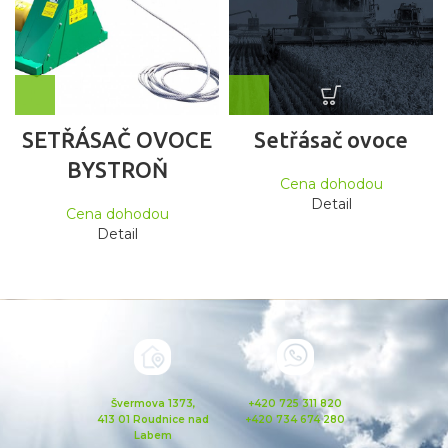
SETŘÁSAČ OVOCE
Setřásač ovoce
BYSTROŇ
Cena dohodou
Detail
Cena dohodou
Detail
Švermova 1373,
+420 725 311 820
413 01 Roudnice nad
+420 734 674 280
Labem