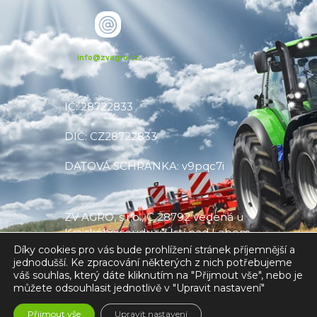
info@zvagro.cz
IČ: 28722833
DIČ: CZ28722833
DATOVÁ SCHRÁNKA: v9pqc7i
ZV AGRO, s.r.o., C 28792 vedená u
Krajského soudu v Ústí nad Labem
Díky cookies pro vás bude prohlížení stránek příjemnější a
jednodušší. Ke zpracování některých z nich potřebujeme
váš souhlas, který dáte kliknutím na "Přijmout vše", nebo je
můžete odsouhlasit jednotlivě v "Upravit nastavení"
Made with
❤
by V CREATE
Přijmout vše
Upravit nastavení