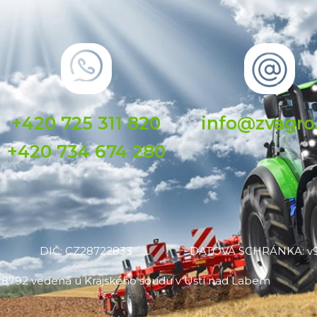
+420 725 311 820
info@zvagro
+420 734 674 280
DIČ: CZ28722833
DATOVÁ SCHRÁNKA: v9
C 28792 vedená u Krajského soudu v Ústí nad Labem