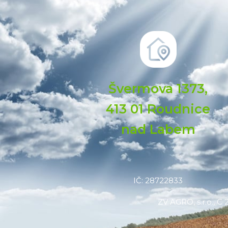
Švermova 1373,
413 01 Roudnice
nad Labem
IČ: 28722833
ZV AGRO, s.r.o., 