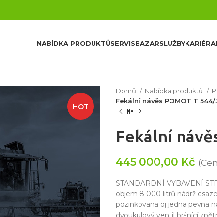
NABÍDKA PRODUKTŮ
SERVIS
BAZAR
SLUŽBY
KARIÉRA
Domů
Nabídka produktů
P
Fekální návěs POMOT T 544/
HOT
Fekální náv
445 000,00
Kč
(Ce
STANDARDNÍ VYBAVENÍ STROJE 
objem 8 000 litrů nádrž osa
pozinkovaná oj jedna pevná n
dvoukulový ventil bránící zp