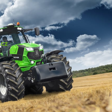
.cz
pqc7i