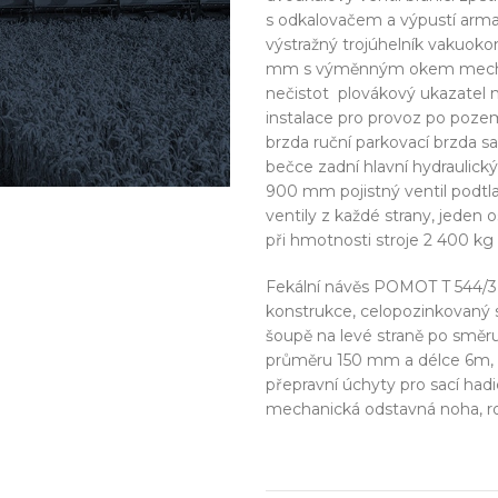
s odkalovačem a výpustí arma
výstražný trojúhelník vakuok
mm s výměnným okem mechani
nečistot plovákový ukazatel na
instalace pro provoz po po
brzda ruční parkovací brzda s
bečce zadní hlavní hydraulický 
900 mm pojistný ventil podtla
ventily z každé strany, jeden
při hmotnosti stroje 2 400 k
Fekální návěs POMOT T 544/3 
konstrukce, celopozinkovaný st
šoupě na levé straně po směru 
průměru 150 mm a délce 6m, st
přepravní úchyty pro sací had
mechanická odstavná noha, ro