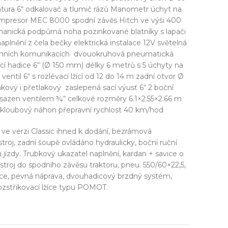
tura 6“ odkalovač a tlumič rázů Manometr úchyt na
ompresor MEC 8000 spodní závěs Hitch ve výši 400
cká podpůrná noha pozinkované blatníky s lapači
plnění z čela bečky elektrická instalace 12V světelná
zemních komunikacích dvouokruhová pneumatická
ací hadice 6“ (Ø 150 mm) délky 6 metrů s 5 úchyty na
ventil 6“ s rozlévací lžící od 12 do 14 m zadní otvor Ø
kový i přetlakový zaslepená sací výusť 6“ 2 boční
 osazen ventilem ¾“ celkové rozměry 6.1×2.55×2.66 m
g kloubový náhon přepravní rychlost 40 km/hod
ve verzi Classic ihned k dodání, bezrámová
roj, zadní šoupě ovládáno hydraulicky, boční ruční
jízdy. Trubkový ukazatel naplnění, kardan + savice o
roj do spodního závěsu traktoru, pneu. 550/60×22,5,
ice, pevná náprava, dvouhadicový brzdný systém,
zstřikovací lžíce typu POMOT.