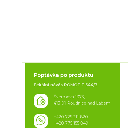
Poptávka po produktu
Fekální návěs POMOT T 544/3
Švermova 1373,
413 01 Roudnice nad Labem
+420 725 311 820
+420 775 155 849