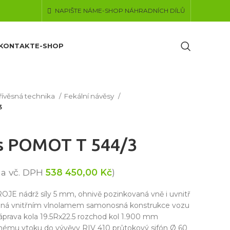
NAPIŠTE NÁM
E-SHOP NÁHRADNÍCH DÍLŮ
KONTAKT
E-SHOP
řívěsná technika
Fekální návěsy
3
ěs POMOT T 544/3
na vč. DPH
538 450,00
Kč
)
nádrž síly 5 mm, ohnivě pozinkovaná vně i uvnitř
zená vnitřním vlnolamem samonosná konstrukce vozu
áprava kola 19.5Rx22.5 rozchod kol 1.900 mm
ětnému vtoku do vývěvy RIV 410 průtokový sifón Ø 60