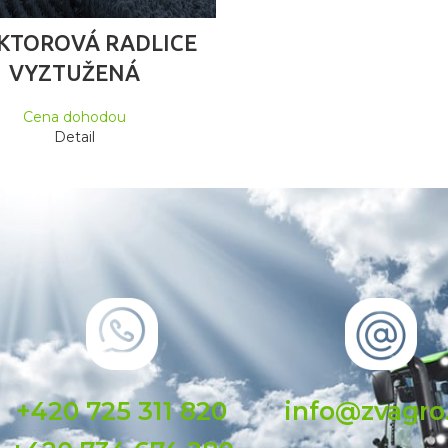
ČTĚTE VÍCE
KTOROVÁ RADLICE
VYZTUŽENÁ
Cena dohodou
Detail
+420 725 311 820
info@zvagro