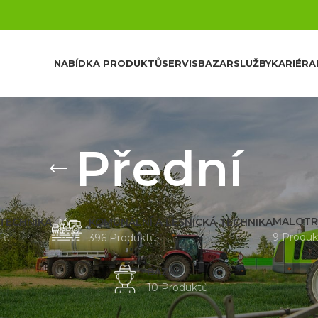
NABÍDKA PRODUKTŮ
SERVIS
BAZAR
SLUŽBY
KARIÉRA
Přední
MALOTR
 TECHNIKA
KOMUNÁLNÍ A LESNICKÁ TECHNIKA
9 Produk
tů
396 Produktů
BAZAR
10 Produktů