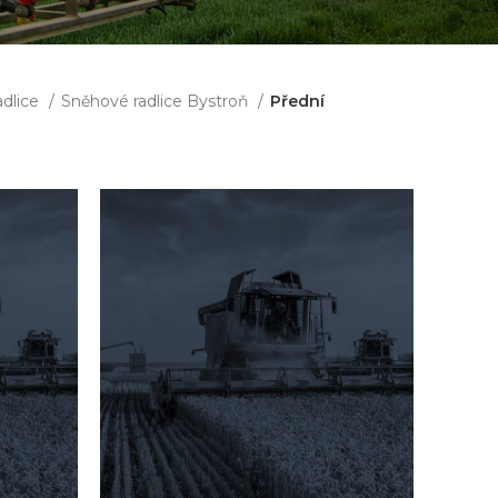
adlice
Sněhové radlice Bystroň
Přední