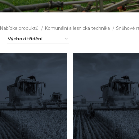
Nabídka produktů
Komunální a lesnická technika
Sněhové r