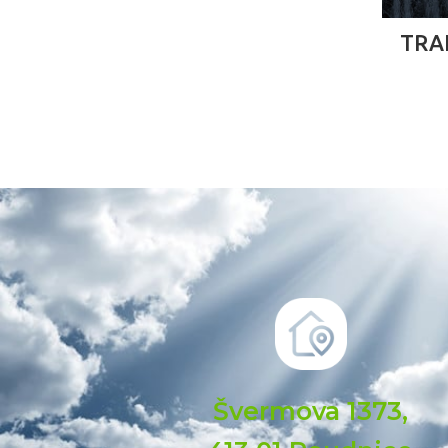
TRA
Švermova 1373,