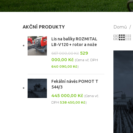
AKČNÍ PRODUKTY
Domů
Lis na balíky ROZMITAL
LB-V120 + rotor a nože
529
667 000,00
Kč
000,00
Kč
(Cena vč. DPH
640 090,00
Kč
)
Fekální návěs POMOT T
544/3
445 000,00
Kč
(Cena vč.
DPH
538 450,00
Kč
)