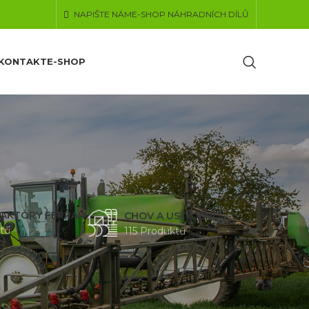
NAPIŠTE NÁM
E-SHOP NÁHRADNÍCH DÍLŮ
KONTAKT
E-SHOP
AKTORY FERRARI
CHOV A USTÁJENÍ
tů
115 Produktů