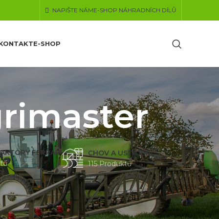
NAPIŠTE NÁM
E-SHOP NÁHRADNÍCH DÍLŮ
KONTAKT
E-SHOP
rimaster
AKTORY FERRARI
CHOV A USTÁJENÍ
tů
115 Produktů