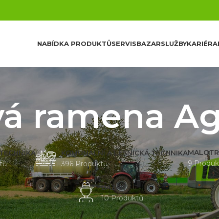
NABÍDKA PRODUKTŮ
SERVIS
BAZAR
SLUŽBY
KARIÉRA
vá ramena Ag
MALOTR
 TECHNIKA
KOMUNÁLNÍ A LESNICKÁ TECHNIKA
9 Produk
tů
396 Produktů
BAZAR
10 Produktů