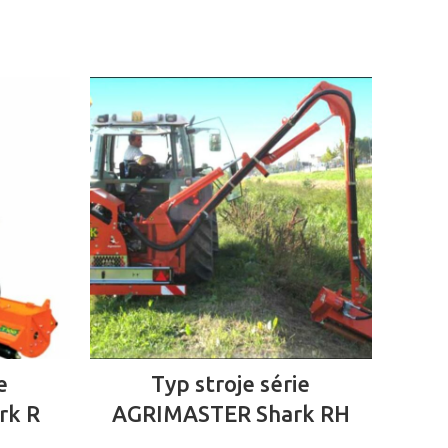
ČTĚTE VÍCE
e
Typ stroje série
rk R
AGRIMASTER Shark RH