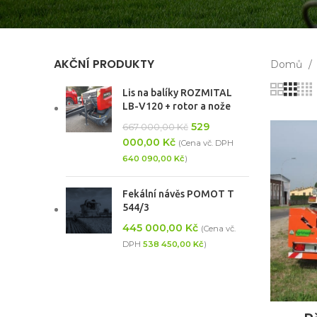
AKČNÍ PRODUKTY
Domů
Lis na balíky ROZMITAL
LB-V120 + rotor a nože
529
667 000,00
Kč
000,00
Kč
(Cena vč. DPH
640 090,00
Kč
)
Fekální návěs POMOT T
544/3
445 000,00
Kč
(Cena vč.
DPH
538 450,00
Kč
)