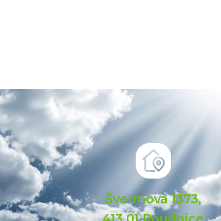
Švermova 1373,
413 01 Roudnice