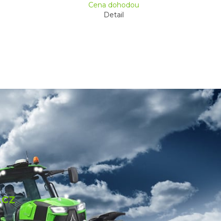
Cena dohodou
Detail
.cz