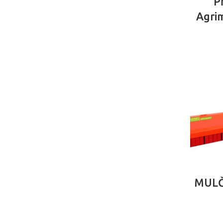
P
Agri
MULČ