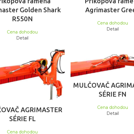
říkopová ramena
Příkopová rame
master Golden Shark
Agrimaster Gre
R550N
Cena dohodou
Detail
Cena dohodou
Detail
ČTĚTE VÍCE
MULČOVAČ AGRIM
SÉRIE FN
ČTĚTE VÍCE
Cena dohodou
OVAČ AGRIMASTER
Detail
SÉRIE FL
Cena dohodou