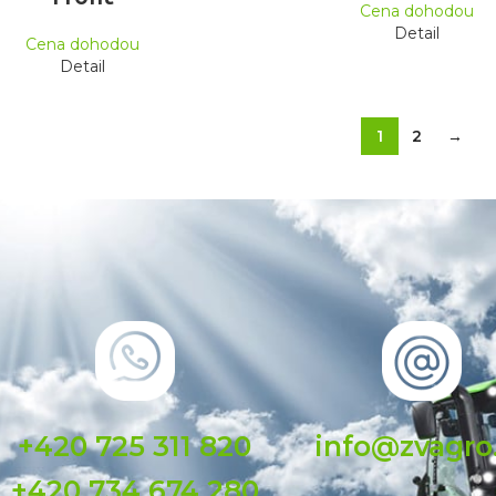
Cena dohodou
Detail
Cena dohodou
Detail
1
2
→
+420 725 311 820
info@zvagro
+420 734 674 280