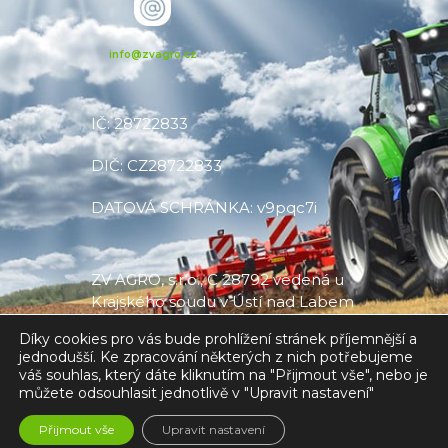
info@zvagro.cz
IČ: 28722833
DIČ: CZ28722833
DATOVÁ SCHRÁNKA: v9pqc7i
ZV AGRO, s.r.o., C 28792 vedená u
Krajského soudu v Ústí nad Labem
Díky cookies pro vás bude prohlížení stránek příjemnější a
jednodušší. Ke zpracování některých z nich potřebujeme
váš souhlas, který dáte kliknutím na "Přijmout vše", nebo je
můžete odsouhlasit jednotlivě v "Upravit nastavení"
Made with
❤
by V CREATE
Přijmout vše
Upravit nastavení