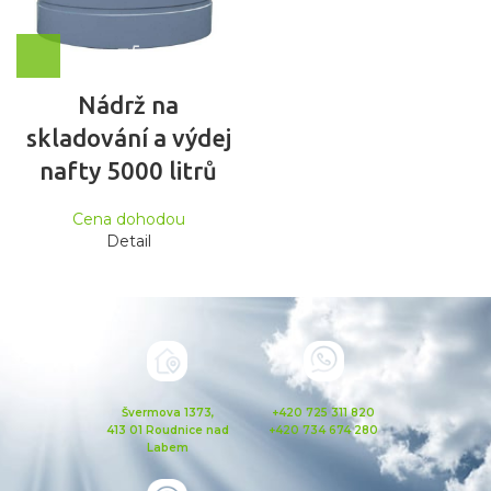
Nádrž na
skladování a výdej
nafty 5000 litrů
Cena dohodou
Detail
Švermova 1373,
+420 725 311 820
413 01 Roudnice nad
+420 734 674 280
Labem