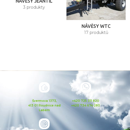
NÁVĚSY JEANTIL
3 produkty
NÁVĚSY WTC
17 produktů
Švermova 1373,
+420 725 311 820
413 01 Roudnice nad
+420 734 674 280
Labem