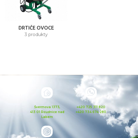
DRTIČE OVOCE
3 produkty
Švermova 1373,
+420 725 311 820
413 01 Roudnice nad
+420 734 674 280
Labem