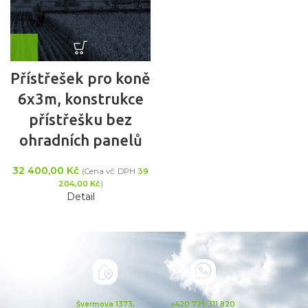
Přístřešek pro koně
6x3m, konstrukce
přístřešku bez
ohradních panelů
32 400,00
Kč
(Cena vč. DPH
39
204,00
Kč
)
Detail
Švermova 1373,
+420 725 311 820