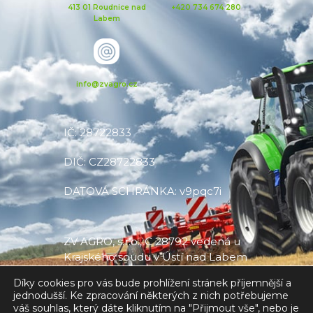
413 01 Roudnice nad
+420 734 674 280
Labem
info@zvagro.cz
IČ: 28722833
DIČ: CZ28722833
DATOVÁ SCHRÁNKA: v9pqc7i
ZV AGRO, s.r.o., C 28792 vedená u
Krajského soudu v Ústí nad Labem
Díky cookies pro vás bude prohlížení stránek příjemnější a
jednodušší. Ke zpracování některých z nich potřebujeme
váš souhlas, který dáte kliknutím na "Přijmout vše", nebo je