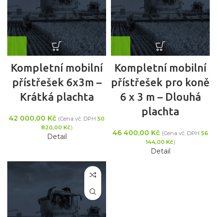
Kompletní mobilní
Kompletní mobilní
přístřešek 6x3m –
přístřešek pro koně
Krátká plachta
6 x 3 m – Dlouhá
plachta
42 000,00
Kč
(Cena vč. DPH
50
820,00
Kč
)
46 400,00
Kč
(Cena vč. DPH
56
Detail
144,00
Kč
)
Detail