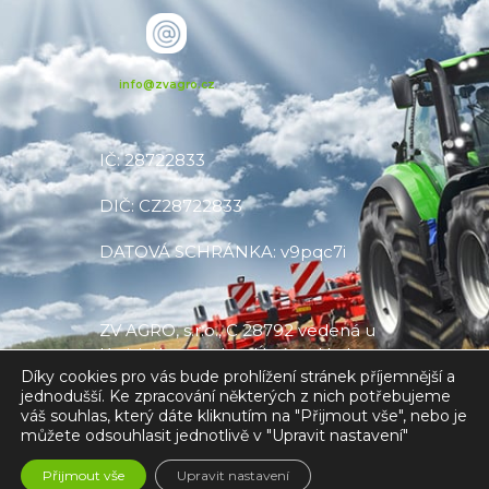
info@zvagro.cz
IČ: 28722833
DIČ: CZ28722833
DATOVÁ SCHRÁNKA: v9pqc7i
ZV AGRO, s.r.o., C 28792 vedená u
Krajského soudu v Ústí nad Labem
Díky cookies pro vás bude prohlížení stránek příjemnější a
jednodušší. Ke zpracování některých z nich potřebujeme
váš souhlas, který dáte kliknutím na "Přijmout vše", nebo je
můžete odsouhlasit jednotlivě v "Upravit nastavení"
Made with
❤
by V CREATE
Přijmout vše
Upravit nastavení