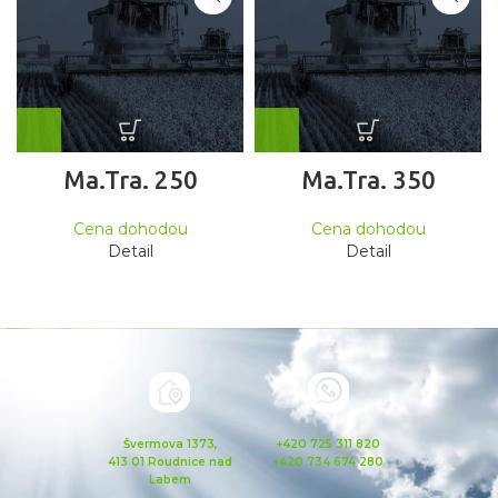
Ma.Tra. 250
Ma.Tra. 350
Cena dohodou
Cena dohodou
Detail
Detail
Švermova 1373,
+420 725 311 820
413 01 Roudnice nad
+420 734 674 280
Labem