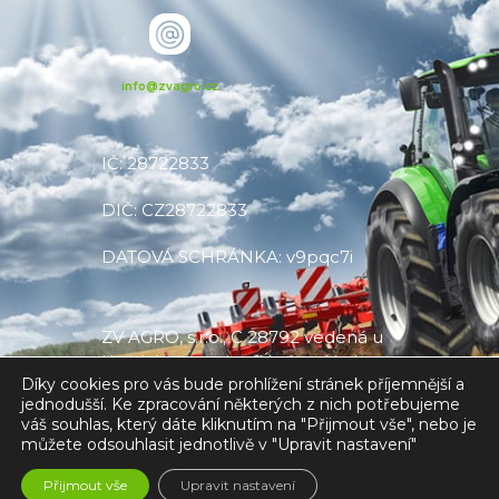
info@zvagro.cz
IČ: 28722833
DIČ: CZ28722833
DATOVÁ SCHRÁNKA: v9pqc7i
ZV AGRO, s.r.o., C 28792 vedená u
Krajského soudu v Ústí nad Labem
Díky cookies pro vás bude prohlížení stránek příjemnější a
jednodušší. Ke zpracování některých z nich potřebujeme
váš souhlas, který dáte kliknutím na "Přijmout vše", nebo je
můžete odsouhlasit jednotlivě v "Upravit nastavení"
Made with
❤
by V CREATE
Přijmout vše
Upravit nastavení