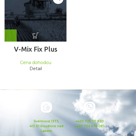
V-Mix Fix Plus
Cena dohodou
Detail
Švermova 1373,
+420 725 311 820
413 01 Roudnice nad
+420 734 674 280
Labem