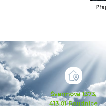
Pře
Švermova 1373,
413 01 Roudnice