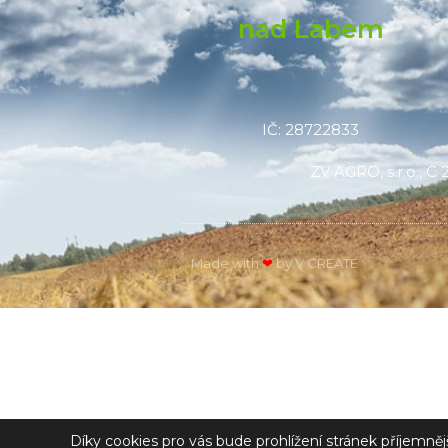
nad Labem
IČ: 28722833
ZV AGRO, s.r.o., 
Made with
❤
by V CREATE
Díky cookies pro vás bude prohlížení stránek příjemně