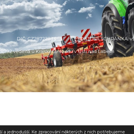
DIČ: CZ28722833
DATOVÁ SCHRÁNKA: v9
C 28792 vedená u Krajského soudu v Ústí nad Labem
jší a jednodušší. Ke zpracování některých z nich potřebujeme