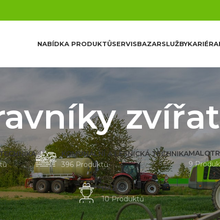
NABÍDKA PRODUKTŮ
SERVIS
BAZAR
SLUŽBY
KARIÉRA
ravníky zvířa
MALOTR
 TECHNIKA
KOMUNÁLNÍ A LESNICKÁ TECHNIKA
9 Produk
tů
396 Produktů
BAZAR
10 Produktů