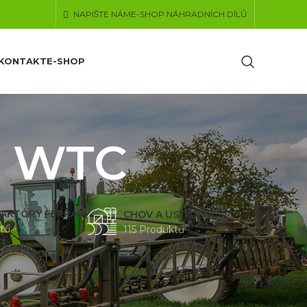
NAPIŠTE NÁM
E-SHOP NÁHRADNÍCH DÍLŮ
KONTAKT
E-SHOP
t WTC
AKTORY FERRARI
CHOV A USTÁJENÍ
tů
115 Produktů