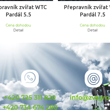
ČTĚTE VÍCE
ČTĚTE VÍCE
pravník zvířat WTC
Přepravník zvířa
Pardál 5.5
Pardál 7.5
Cena dohodou
Cena dohodou
Detail
Detail
+420 725 311 820
info@zvagro
+420 734 674 280