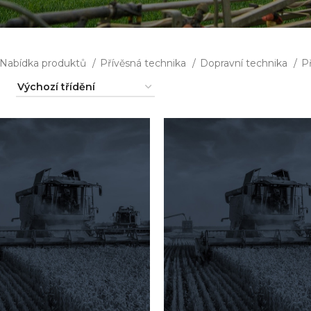
Nabídka produktů
Přívěsná technika
Dopravní technika
P