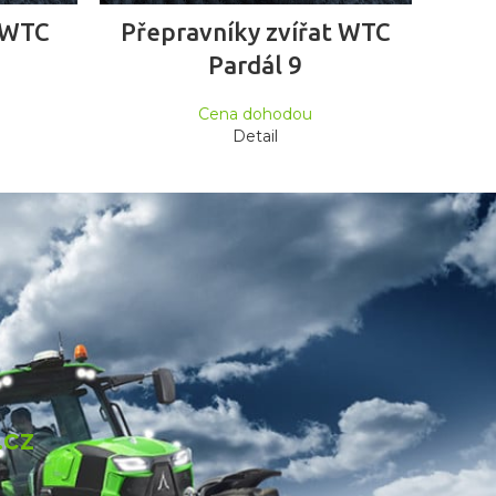
ČTĚTE VÍCE
t WTC
Přepravníky zvířat WTC
Pardál 9
Cena dohodou
Detail
.cz