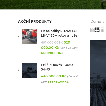
AKČNÍ PRODUKTY
Domů
Lis na balíky ROZMITAL
LB-V120 + rotor a nože
529
667 000,00
Kč
000,00
Kč
(Cena vč. DPH
640 090,00
Kč
)
Fekální návěs POMOT T
544/3
445 000,00
Kč
(Cena vč.
DPH
538 450,00
Kč
)