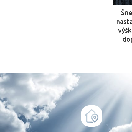
Šne
nasta
výšk
do