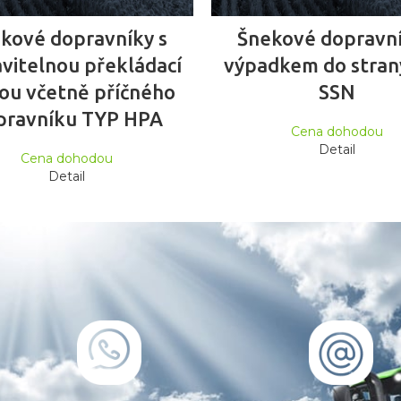
ČTĚTE VÍCE
ČTĚTE VÍCE
kové dopravníky s
Šnekové dopravní
vitelnou překládací
výpadkem do stran
ou včetně příčného
SSN
pravníku TYP HPA
Cena dohodou
Detail
Cena dohodou
Detail