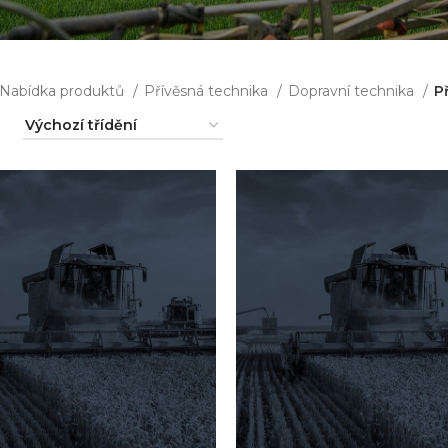
Nabídka produktů
Přívěsná technika
Dopravní technika
P