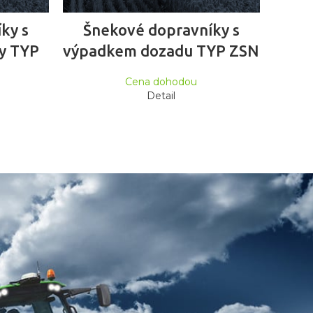
ČTĚTE VÍCE
ky s
Šnekové dopravníky s
y TYP
výpadkem dozadu TYP ZSN
Cena dohodou
Detail