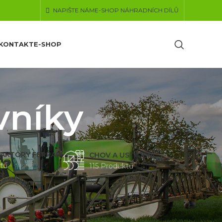
NAPIŠTE NÁM
E-SHOP NÁHRADNÍCH DÍLŮ
KONTAKT
E-SHOP
vníky
AKTORY FERRARI
CHOV A USTÁJENÍ
tů
115 Produktů