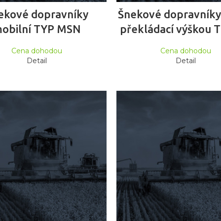
ČTĚTE VÍCE
ČTĚTE VÍCE
ekové dopravníky
Šnekové dopravníky 
obilní TYP MSN
překládací výškou 
Cena dohodou
Cena dohodou
Detail
Detail