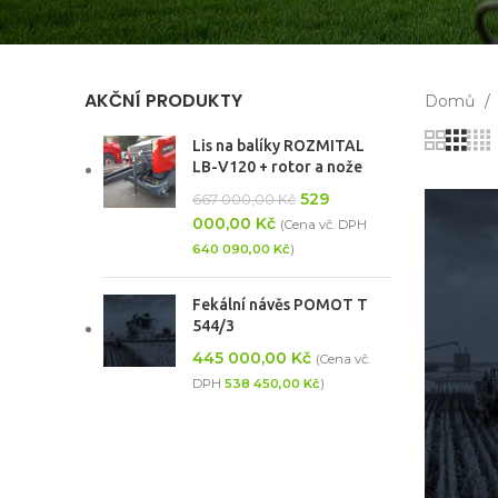
AKČNÍ PRODUKTY
Domů
Lis na balíky ROZMITAL
LB-V120 + rotor a nože
529
667 000,00
Kč
000,00
Kč
(Cena vč. DPH
640 090,00
Kč
)
Fekální návěs POMOT T
544/3
445 000,00
Kč
(Cena vč.
DPH
538 450,00
Kč
)