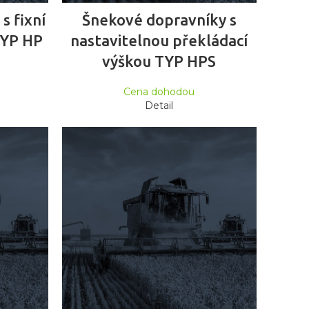
ČTĚTE VÍCE
s fixní
Šnekové dopravníky s
TYP HP
nastavitelnou překládací
výškou TYP HPS
Cena dohodou
Detail