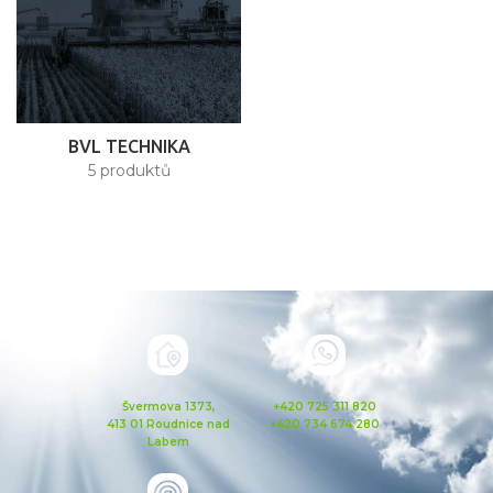
BVL TECHNIKA
5 produktů
Švermova 1373,
+420 725 311 820
413 01 Roudnice nad
+420 734 674 280
Labem