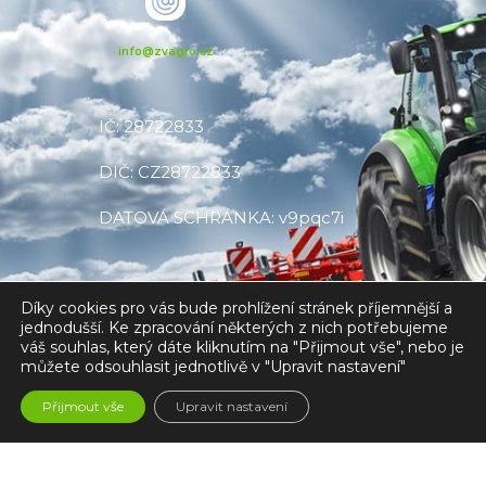
info@zvagro.cz
IČ: 28722833
DIČ: CZ28722833
DATOVÁ SCHRÁNKA: v9pqc7i
ZV AGRO, s.r.o., C 28792 vedená u
Díky cookies pro vás bude prohlížení stránek příjemnější a
Krajského soudu v Ústí nad Labem
jednodušší. Ke zpracování některých z nich potřebujeme
váš souhlas, který dáte kliknutím na "Přijmout vše", nebo je
můžete odsouhlasit jednotlivě v "Upravit nastavení"
Přijmout vše
Upravit nastavení
Made with
❤
by V CREATE