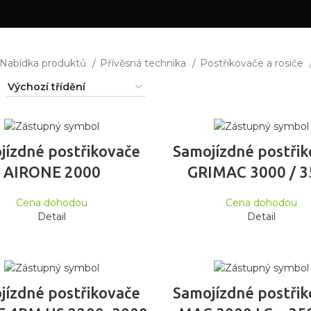
Nabídka produktů
Přívěsná technika
Postřikovače a rosiče
ČTĚTE VÍCE
ČTĚTE VÍCE
jízdné postřikovače
Samojízdné postři
AIRONE 2000
GRIMAC 3000 / 3
Cena dohodou
Cena dohodou
Detail
Detail
ČTĚTE VÍCE
ČTĚTE VÍCE
jízdné postřikovače
Samojízdné postři