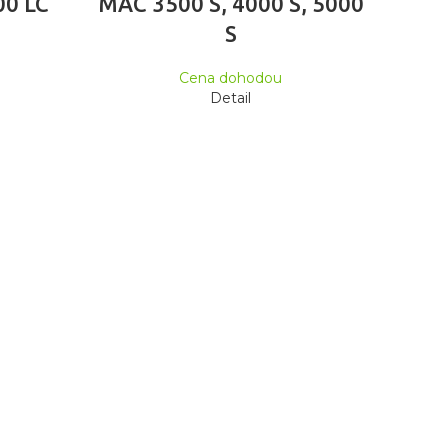
00 LC
MAC 3500 S, 4000 S, 5000
S
Cena dohodou
Detail