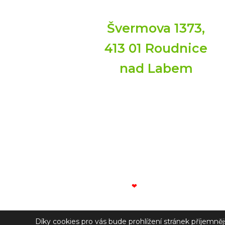
Švermova 1373,
413 01 Roudnice
nad Labem
IČ: 28722833
ZV AGRO, s.r.o., 
Made with
❤
by V CREATE
Díky cookies pro vás bude prohlížení stránek příjemně