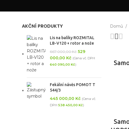
AKČNÍ PRODUKTY
Domů
Lis na balíky ROZMITAL
LB-V120 + rotor a nože
529
667 000,00
Kč
000,00
Kč
(Cena vč. DPH
Samo
640 090,00
Kč
)
Fekální návěs POMOT T
544/3
445 000,00
Kč
(Cena vč.
DPH
538 450,00
Kč
)
Samo