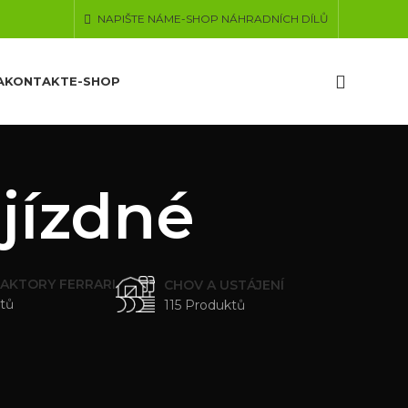
NAPIŠTE NÁM
E-SHOP NÁHRADNÍCH DÍLŮ
A
KONTAKT
E-SHOP
jízdné
AKTORY FERRARI
CHOV A USTÁJENÍ
tů
115 Produktů