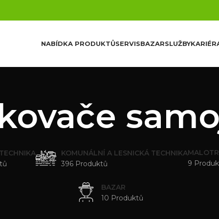
NABÍDKA PRODUKTŮ
SERVIS
BAZAR
SLUŽBY
KARIÉR
ikovače samo
MALOTR
 TECHNIKA
KOMUNÁLNÍ A LESNICKÁ TECHNIKA
9 Produk
tů
396 Produktů
BAZAR
10 Produktů