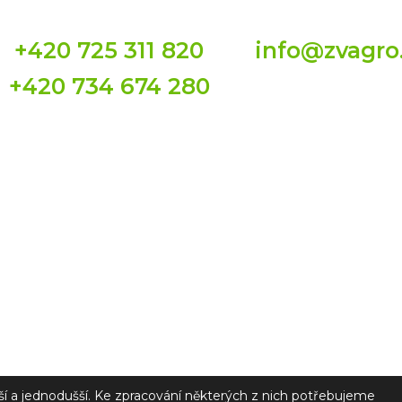
+420 725 311 820
info@zvagro
+420 734 674 280
DIČ: CZ28722833
DATOVÁ SCHRÁNKA: v9
C 28792 vedená u Krajského soudu v Ústí nad Labem
jší a jednodušší. Ke zpracování některých z nich potřebujeme