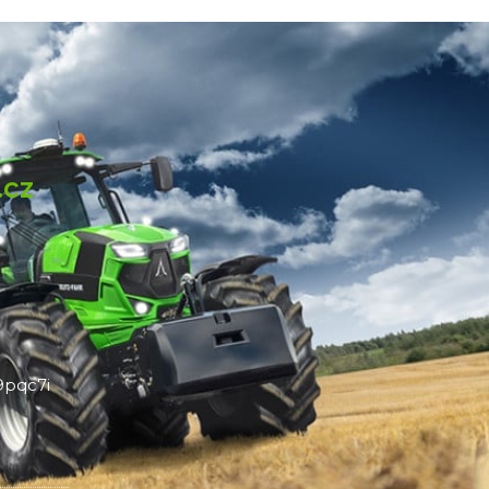
.cz
pqc7i