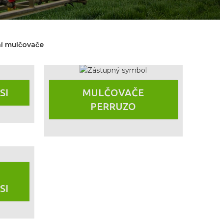
í mulčovače
SI
MULČOVAČE
PERRUZO
SI