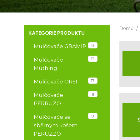
Domů
KATEGORIE PRODUKTU
0
Mulčovače GRAMIP
12
Mulčovače
Müthing
17
Mulčovače ORSI
11
Mulčovače
PERRUZO
9
Mulčovače se
sběrným košem
PERUZZO