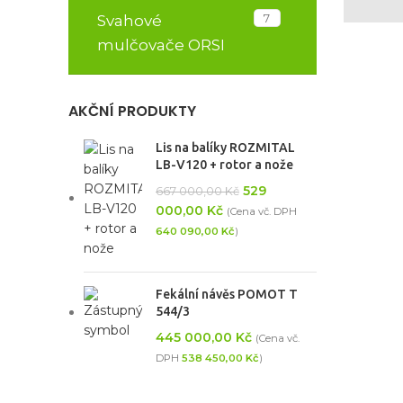
7
Svahové
mulčovače ORSI
AKČNÍ PRODUKTY
Lis na balíky ROZMITAL
LB-V120 + rotor a nože
529
667 000,00
Kč
000,00
Kč
(Cena vč. DPH
640 090,00
Kč
)
Fekální návěs POMOT T
544/3
445 000,00
Kč
(Cena vč.
DPH
538 450,00
Kč
)