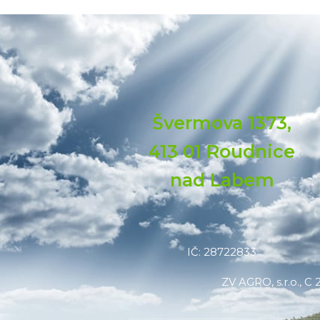
Švermova 1373,
413 01 Roudnice
nad Labem
IČ: 28722833
ZV AGRO, s.r.o., 