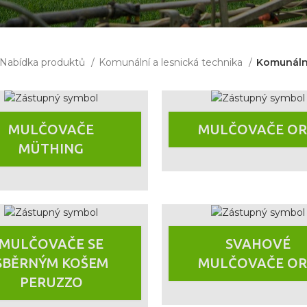
Nabídka produktů
Komunální a lesnická technika
Komunáln
MULČOVAČE
MULČOVAČE OR
MÜTHING
MULČOVAČE SE
SVAHOVÉ
SBĚRNÝM KOŠEM
MULČOVAČE OR
PERUZZO