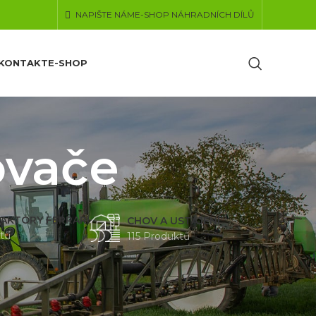
NAPIŠTE NÁM
E-SHOP NÁHRADNÍCH DÍLŮ
KONTAKT
E-SHOP
ovače
AKTORY FERRARI
CHOV A USTÁJENÍ
tů
115 Produktů