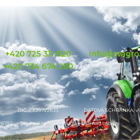
+420 725 311 820
info@zvagro
+420 734 674 280
DIČ: CZ28722833
DATOVÁ SCHRÁNKA: v9
C 28792 vedená u Krajského soudu v Ústí nad Labem