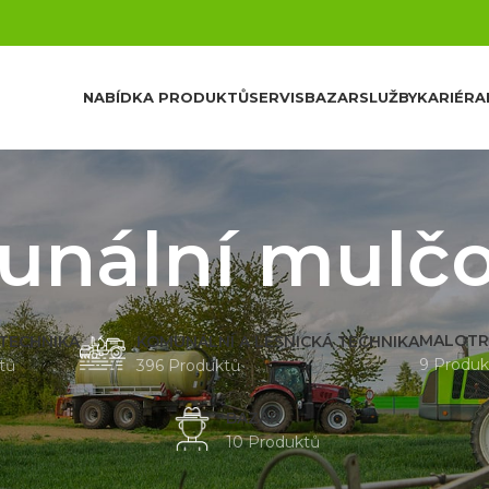
NABÍDKA PRODUKTŮ
SERVIS
BAZAR
SLUŽBY
KARIÉRA
nální mulč
MALOTR
 TECHNIKA
KOMUNÁLNÍ A LESNICKÁ TECHNIKA
9 Produk
tů
396 Produktů
BAZAR
10 Produktů