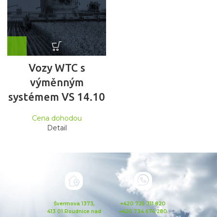
Vozy WTC s
výměnným
systémem VS 14.10
Cena dohodou
Detail
Švermova 1373,
+420 725 311 820
413 01 Roudnice nad
+420 734 674 280