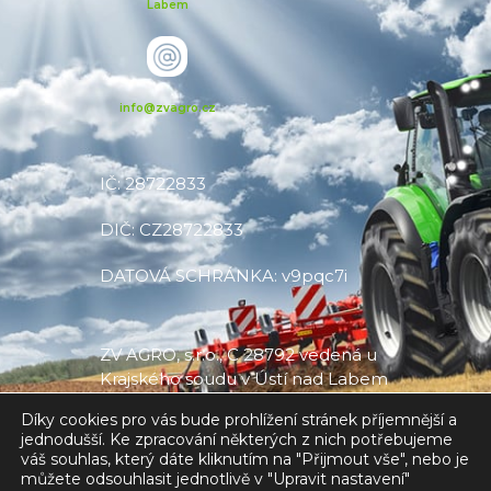
Labem
info@zvagro.cz
IČ: 28722833
DIČ: CZ28722833
DATOVÁ SCHRÁNKA: v9pqc7i
ZV AGRO, s.r.o., C 28792 vedená u
Krajského soudu v Ústí nad Labem
Díky cookies pro vás bude prohlížení stránek příjemnější a
jednodušší. Ke zpracování některých z nich potřebujeme
váš souhlas, který dáte kliknutím na "Přijmout vše", nebo je
můžete odsouhlasit jednotlivě v "Upravit nastavení"
Made with
❤
by V CREATE