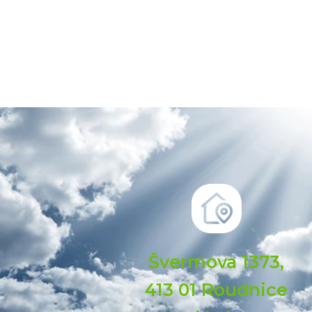
Švermova 1373,
413 01 Roudnice