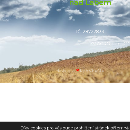
nad Labem
IČ: 28722833
ZV AGRO, s.r.o., 
Made with
❤
by V CREATE
Díky cookies pro vás bude prohlížení stránek příjemně