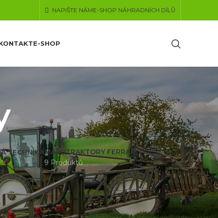
NAPIŠTE NÁM
E-SHOP NÁHRADNÍCH DÍLŮ
KONTAKT
E-SHOP
y
MALOTRAKTORY FERRARI
KÁ TECHNIKA
9 Produktů