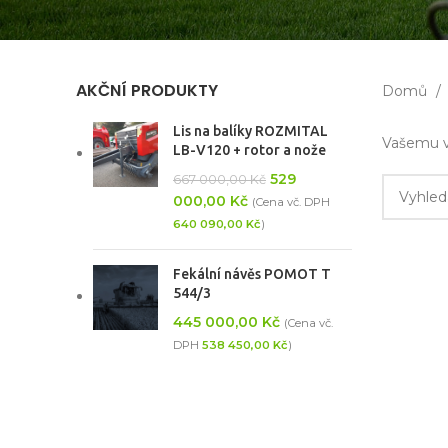
AKČNÍ PRODUKTY
Domů
Lis na balíky ROZMITAL
Vašemu v
LB-V120 + rotor a nože
529
667 000,00
Kč
000,00
Kč
(Cena vč. DPH
640 090,00
Kč
)
Fekální návěs POMOT T
544/3
445 000,00
Kč
(Cena vč.
DPH
538 450,00
Kč
)