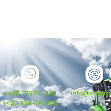
+420 725 311 820
info@zvagro
+420 734 674 280