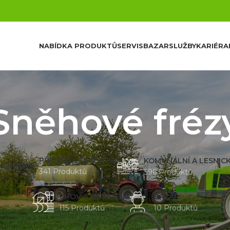
NABÍDKA PRODUKTŮ
SERVIS
BAZAR
SLUŽBY
KARIÉRA
Sněhové fréz
PŘÍVĚSNÁ TECHNIKA
KOMUNÁLNÍ A LESNIC
341 Produktů
396 Produktů
CHOV A USTÁJENÍ
BAZAR
115 Produktů
10 Produktů