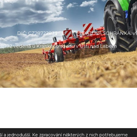
DIČ: CZ28722833
DATOVÁ SCHRÁNKA: v9
C 28792 vedená u Krajského soudu v Ústí nad Labem
jší a jednodušší. Ke zpracování některých z nich potřebujeme