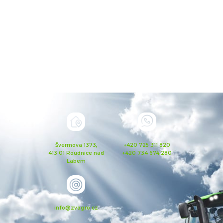
Švermova 1373,
+420 725 311 820
413 01 Roudnice nad
+420 734 674 280
Labem
info@zvagro.cz