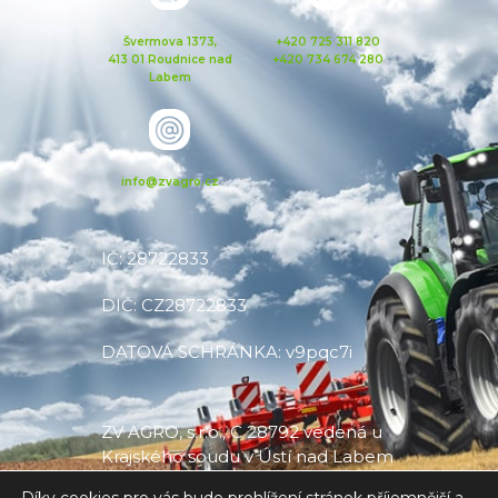
Švermova 1373,
+420 725 311 820
413 01 Roudnice nad
+420 734 674 280
Labem
info@zvagro.cz
IČ: 28722833
DIČ: CZ28722833
DATOVÁ SCHRÁNKA: v9pqc7i
ZV AGRO, s.r.o., C 28792 vedená u
Krajského soudu v Ústí nad Labem