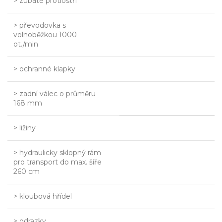
> zubaté protiostří
> převodovka s
volnoběžkou 1000
ot./min
> ochranné klapky
> zadní válec o průměru
168 mm
> ližiny
> hydraulicky sklopný rám
pro transport do max. šíře
260 cm
> kloubová hřídel
> odrazky