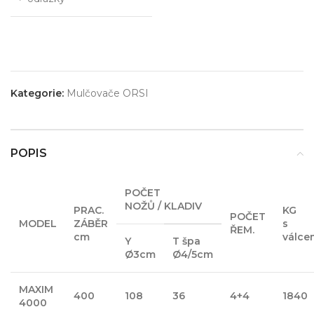
Kategorie:
Mulčovače ORSI
POPIS
POČET
NOŽŮ / KLADIV
PRAC.
KG
POČET
MODEL
ZÁBĚR
s
ŘEM.
cm
válce
Y
T špa
Ø3cm
Ø4/5cm
MAXIM
400
108
36
4+4
1840
4000