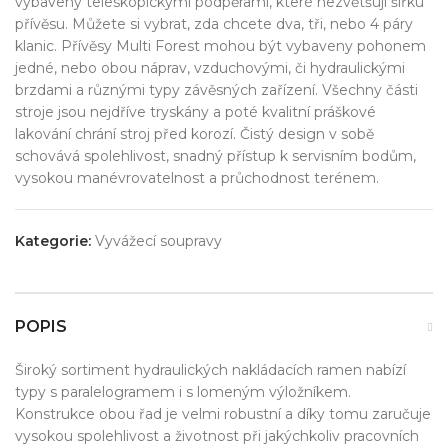
vybaveny teleskopickými podpěrami, které nezvětšují šířku
přívěsu. Můžete si vybrat, zda chcete dva, tři, nebo 4 páry
klanic. Přívěsy Multi Forest mohou být vybaveny pohonem
jedné, nebo obou náprav, vzduchovými, či hydraulickými
brzdami a různými typy závěsných zařízení. Všechny části
stroje jsou nejdříve tryskány a poté kvalitní práškové
lakování chrání stroj před korozí. Čistý design v sobě
schovává spolehlivost, snadný přístup k servisním bodům,
vysokou manévrovatelnost a průchodnost terénem.
Kategorie:
Vyvážecí soupravy
POPIS
Široký sortiment hydraulických nakládacích ramen nabízí
typy s paralelogramem i s lomeným výložníkem.
Konstrukce obou řad je velmi robustní a díky tomu zaručuje
vysokou spolehlivost a životnost při jakýchkoliv pracovních