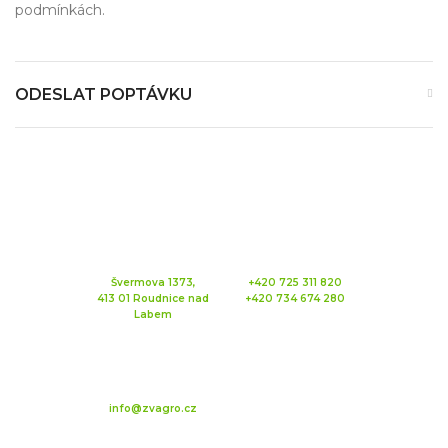
podmínkách.
ODESLAT POPTÁVKU
Švermova 1373,
+420 725 311 820
413 01 Roudnice nad
+420 734 674 280
Labem
info@zvagro.cz