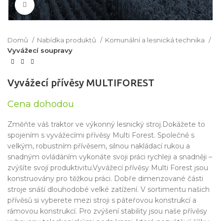
Click to enlarge
Domů
Nabídka produktů
Komunální a lesnická technika
Vyvážecí soupravy
Vyvážecí přívěsy MULTIFOREST
Cena dohodou
Změňte váš traktor ve výkonný lesnický stroj.Dokážete to
spojením s vyvážecími přívěsy Multi Forest. Společně s
velkým, robustním přívěsem, silnou nakládací rukou a
snadným ovládáním vykonáte svoji práci rychleji a snadněji –
zvýšíte svojí produktivitu.Vyvážecí přívěsy Multi Forest jsou
konstruovány pro těžkou práci. Dobře dimenzované části
stroje snáší dlouhodobé velké zatížení. V sortimentu našich
přívěsů si vyberete mezi stroji s páteřovou konstrukcí a
rámovou konstrukcí. Pro zvýšení stability jsou naše přívěsy