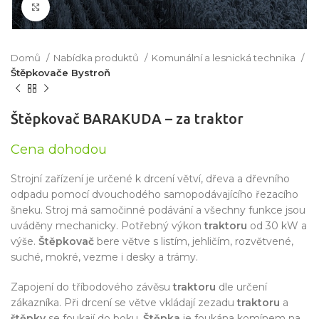
Click to enlarge
Domů
Nabídka produktů
Komunální a lesnická technika
Štěpkovače Bystroň
Štěpkovač BARAKUDA – za traktor
Cena dohodou
Strojní zařízení je určené k drcení větví, dřeva a dřevního
odpadu pomocí dvouchodého samopodávajícího řezacího
šneku. Stroj má samočinné podávání a všechny funkce jsou
uváděny mechanicky. Potřebný výkon
traktoru
od 30 kW a
výše.
Štěpkovač
bere větve s listím, jehličím, rozvětvené,
suché, mokré, vezme i desky a trámy.
Zapojení do tříbodového závěsu
traktoru
dle určení
zákazníka. Při drcení se větve vkládají zezadu
traktoru
a
štěpky
se foukají do boku.
Štěpka
je foukána komínem na