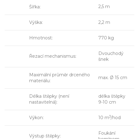
2,5 m
Šířka:
Výška:
2,2 m
Hmotnost:
770 kg
Dvouchodý
Řezací mechanismus:
šnek
Maximální průměr drceného
max. Ø 15 cm
materiálu:
Délka štěpky (není
délka štěpky
nastavitelná):
9-10 cm
3
Výkon:
10 m
/hod
Foukání
Výstup štěpky: