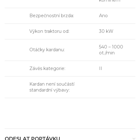
komínem
Bezpečnostní brzda:
Ano
Výkon traktoru od:
30 kW
540 – 1000
Otáčky kardanu:
ot./min
Závěs kategorie:
II
Kardan není součástí
standardní výbavy:
ODESLAT POPTÁVKU