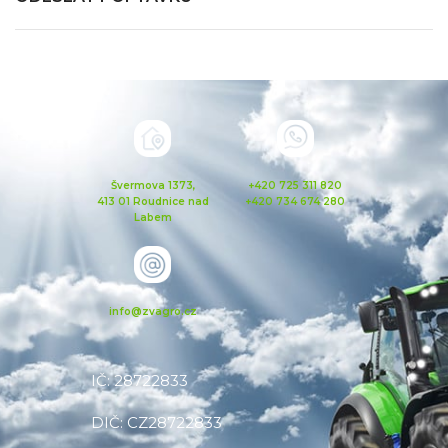
Švermova 1373,
+420 725 311 820
413 01 Roudnice nad
+420 734 674 280
Labem
info@zvagro.cz
IČ: 28722833
DIČ: CZ28722833