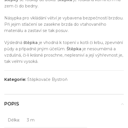
zem či do bedny.
Násypka pro vkládání větví je vybavena bezpečností brzdou.
Při jejim stlačení se zasekne brzda do vtahovaného
materiálu a zastaví se tak posuv.
Výsledná
štěpka
je vhodná k topení v kotli či krbu, zpevnění
půdy a případně jiným účelům.
Štěpka
je nesouměrná a
vzdušná, či-li krásně proschne, neplesniví a její výhřevnost je,
tak velmi vysoká.
Kategorie:
Štěpkovače Bystroň
POPIS
Délka:
3 m