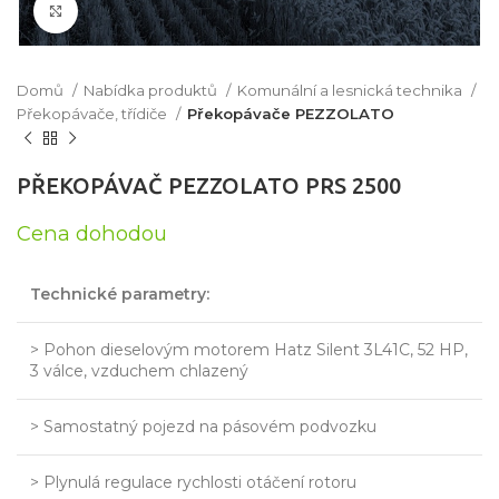
Click to enlarge
Domů
Nabídka produktů
Komunální a lesnická technika
Překopávače, třídiče
Překopávače PEZZOLATO
PŘEKOPÁVAČ PEZZOLATO PRS 2500
Cena dohodou
Technické parametry:
> Pohon dieselovým motorem Hatz Silent 3L41C, 52 HP,
3 válce, vzduchem chlazený
> Samostatný pojezd na pásovém podvozku
> Plynulá regulace rychlosti otáčení rotoru