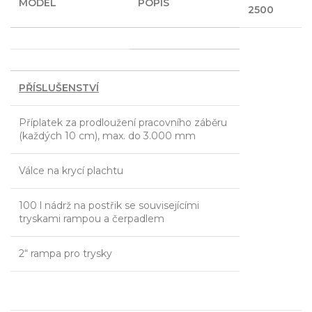
MODEL
POPIS
2500
PŘÍSLUŠENSTVÍ
Příplatek za prodloužení pracovního záběru
(každých 10 cm), max. do 3.000 mm
Válce na krycí plachtu
100 l nádrž na postřik se souvisejícími
tryskami rampou a čerpadlem
2“ rampa pro trysky